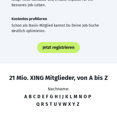
besseres Job-Leben.
Kostenlos profitieren
Schon als Basis-Mitglied kannst Du Deine Job-Suche
deutlich optimieren.
Jetzt registrieren
21 Mio. XING Mitglieder, von A bis Z
Nachname:
A
B
C
D
E
F
G
H
I
J
K
L
M
N
O
P
Q
R
S
T
U
V
W
X
Y
Z