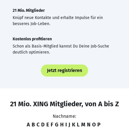
21 Mio. Mitglieder
Knüpf neue Kontakte und erhalte Impulse für ein
besseres Job-Leben.
Kostenlos profitieren
Schon als Basis-Mitglied kannst Du Deine Job-Suche
deutlich optimieren.
Jetzt registrieren
21 Mio. XING Mitglieder, von A bis Z
Nachname:
A
B
C
D
E
F
G
H
I
J
K
L
M
N
O
P