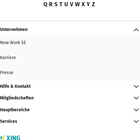
Q
R
S
T
U
V
W
X
Y
Z
Unternehmen
New Work SE
Karriere
Presse
Hilfe & Kontakt
Mitgliedschaften
Hauptbereiche
Services