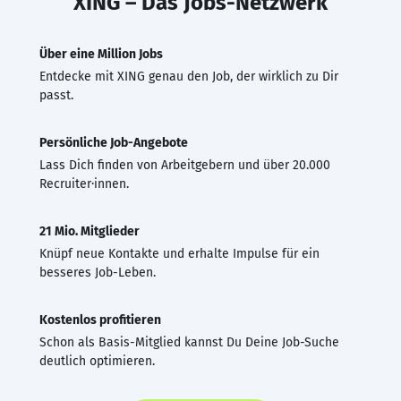
XING – Das Jobs-Netzwerk
Über eine Million Jobs
Entdecke mit XING genau den Job, der wirklich zu Dir
passt.
Persönliche Job-Angebote
Lass Dich finden von Arbeitgebern und über 20.000
Recruiter·innen.
21 Mio. Mitglieder
Knüpf neue Kontakte und erhalte Impulse für ein
besseres Job-Leben.
Kostenlos profitieren
Schon als Basis-Mitglied kannst Du Deine Job-Suche
deutlich optimieren.