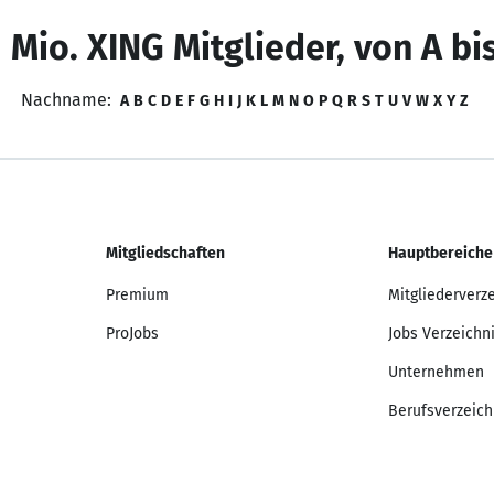
 Mio. XING Mitglieder, von A bi
Nachname:
A
B
C
D
E
F
G
H
I
J
K
L
M
N
O
P
Q
R
S
T
U
V
W
X
Y
Z
Mitgliedschaften
Hauptbereiche
Premium
Mitgliederverz
ProJobs
Jobs Verzeichn
Unternehmen
Berufsverzeich