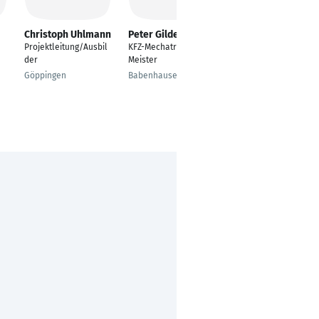
Christoph Uhlmann
Peter Gildenhoff
Damian Henryk
Szatara
Projektleitung/Ausbil
KFZ-Mechatroniker
Unternehmensinahbe
der
Meister
r
Göppingen
Babenhausen
Wesel