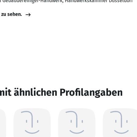
 im Gebäudereiniger-Handwerk, Handwerkskammer Düsseldorf
e zu sehen.
mit ähnlichen Profilangaben