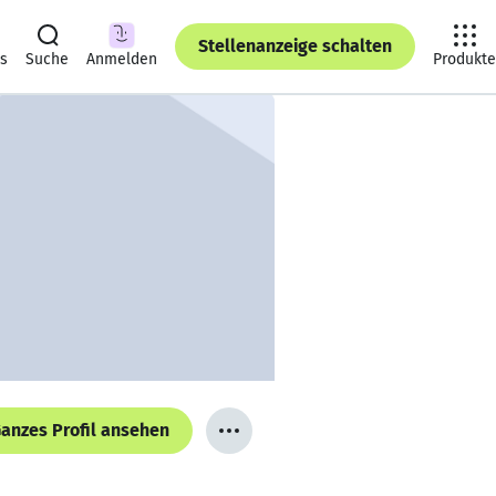
Stellenanzeige schalten
ts
Suche
Anmelden
Produkte
anzes Profil ansehen