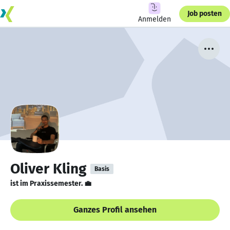
Job posten
Anmelden
Oliver Kling
Basis
ist im Praxissemester. 💼
Ganzes Profil ansehen