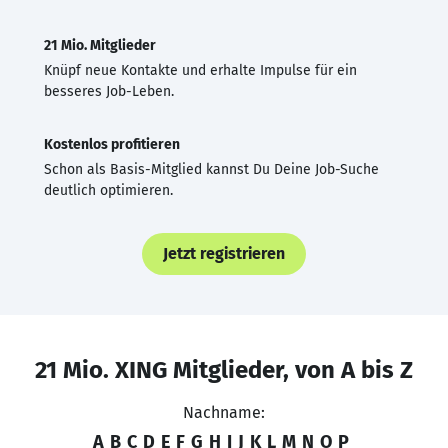
21 Mio. Mitglieder
Knüpf neue Kontakte und erhalte Impulse für ein
besseres Job-Leben.
Kostenlos profitieren
Schon als Basis-Mitglied kannst Du Deine Job-Suche
deutlich optimieren.
Jetzt registrieren
21 Mio. XING Mitglieder, von A bis Z
Nachname:
A
B
C
D
E
F
G
H
I
J
K
L
M
N
O
P