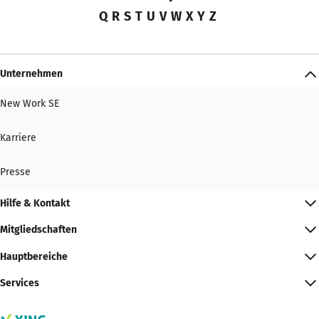
Q
R
S
T
U
V
W
X
Y
Z
Unternehmen
New Work SE
Karriere
Presse
Hilfe & Kontakt
Mitgliedschaften
Hauptbereiche
Services