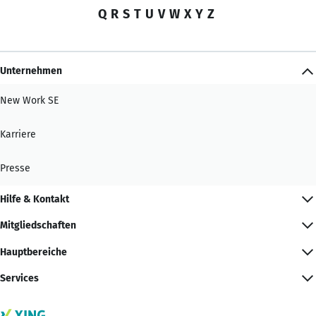
Q
R
S
T
U
V
W
X
Y
Z
Unternehmen
New Work SE
Karriere
Presse
Hilfe & Kontakt
Mitgliedschaften
Hauptbereiche
Services