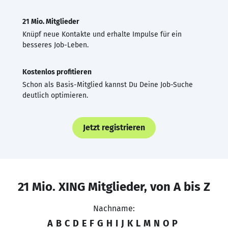
21 Mio. Mitglieder
Knüpf neue Kontakte und erhalte Impulse für ein
besseres Job-Leben.
Kostenlos profitieren
Schon als Basis-Mitglied kannst Du Deine Job-Suche
deutlich optimieren.
Jetzt registrieren
21 Mio. XING Mitglieder, von A bis Z
Nachname:
A
B
C
D
E
F
G
H
I
J
K
L
M
N
O
P