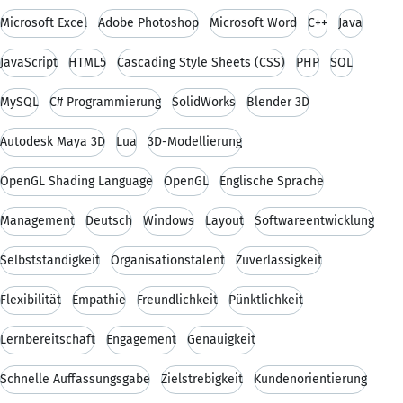
Microsoft Excel
Adobe Photoshop
Microsoft Word
C++
Java
JavaScript
HTML5
Cascading Style Sheets (CSS)
PHP
SQL
MySQL
C# Programmierung
SolidWorks
Blender 3D
Autodesk Maya 3D
Lua
3D-Modellierung
OpenGL Shading Language
OpenGL
Englische Sprache
Management
Deutsch
Windows
Layout
Softwareentwicklung
Selbstständigkeit
Organisationstalent
Zuverlässigkeit
Flexibilität
Empathie
Freundlichkeit
Pünktlichkeit
Lernbereitschaft
Engagement
Genauigkeit
Schnelle Auffassungsgabe
Zielstrebigkeit
Kundenorientierung