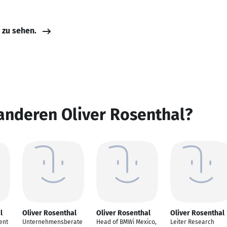
e zu sehen.
anderen Oliver Rosenthal?
l
Oliver Rosenthal
Oliver Rosenthal
Oliver Rosenthal
ent
Unternehmensberate
Head of BMWi Mexico,
Leiter Research