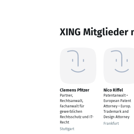
XING Mitglieder 
Clemens Pfitzer
Nico Riffel
Partner,
Patentanwalt •
Rechtsanwalt,
European Patent
Fachanwalt für
Attorney • Europ.
gewerblichen
Trademark and
Rechtsschutz und IT-
Design Attorney
Recht
Frankfurt
Stuttgart