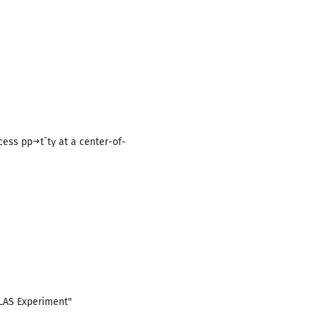
cess pp→t¯tγ at a center-of-
TLAS Experiment"