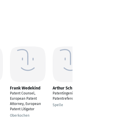
Frank Wedekind
Arthur Schmidt
Bernhard
Hechenleitner
Patent Counsel,
Patentingenieur /
European Patent
European Patent
Patentreferent
Attorney
Attorney, European
Spelle
Patent Litigator
Wattens
Oberkochen