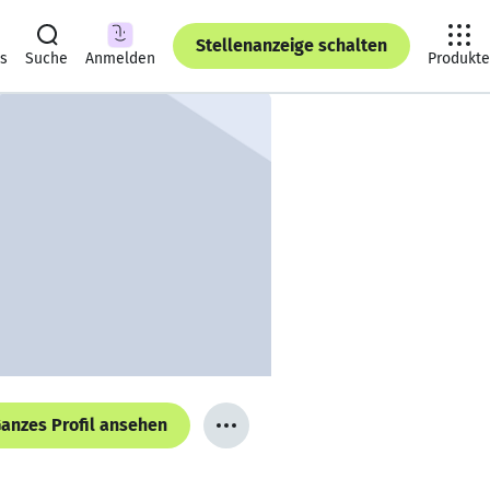
Stellenanzeige schalten
ts
Suche
Anmelden
Produkte
anzes Profil ansehen