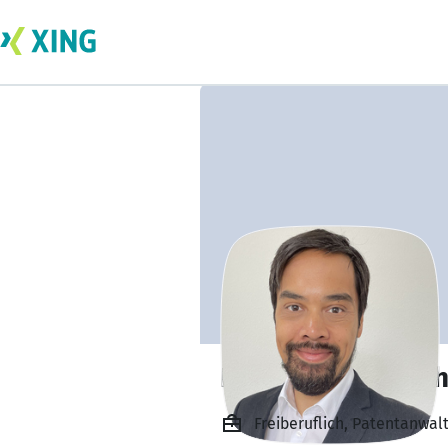
Dr. Oliver Rosenth
Freiberuflich, Patentanwal