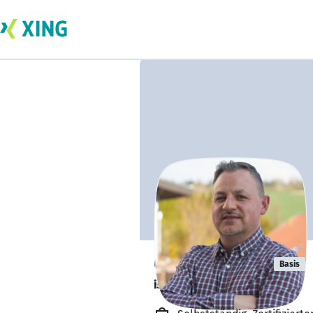
Oliver Stangl
Basis
ist offen für Projekte. 🔎