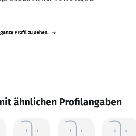
 ganze Profil zu sehen.
mit ähnlichen Profilangaben