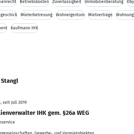
ienrecht
Betriebskosten
Zuverlässigkeit
Immobilienberatung
Obj
sgeschick
Mieterbetreuung
Wohneigentum
Mietverträge
Wohnung
ment
Kaufmann IHK
 Stangl
 seit Juli 2019
ilienverwalter IHK gem. §26a WEG
service
rgemeinschaften, Gewerbe- und Vermietobjekten