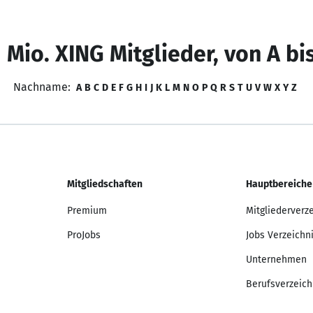
 Mio. XING Mitglieder, von A bi
Nachname:
A
B
C
D
E
F
G
H
I
J
K
L
M
N
O
P
Q
R
S
T
U
V
W
X
Y
Z
Mitgliedschaften
Hauptbereiche
Premium
Mitgliederverz
ProJobs
Jobs Verzeichn
Unternehmen
Berufsverzeich