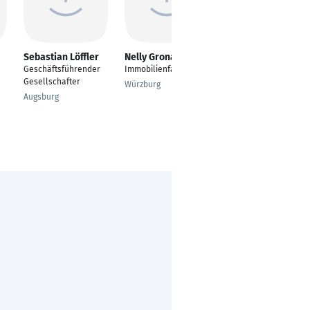
Sebastian Löffler
Nelly Gronau
Lucia Renger
Geschäftsführender
Immobilienfachwirtin
Immobilienkauffrau
Gesellschafter
Würzburg
Karlsruhe
Augsburg