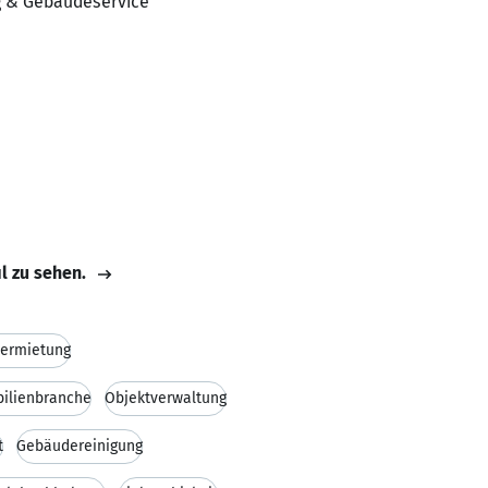
ng & Gebäudeservice
il zu sehen.
vermietung
ilienbranche
Objektverwaltung
t
Gebäudereinigung