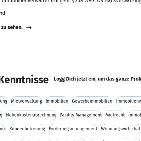
rter Immobilienverwalter IHK gem. §26a WEG, OS Hausverwaltu
and
e zu sehen.
Kenntnisse
Logg Dich jetzt ein, um das ganze Prof
tung
Mietverwaltung
Immobilien
Gewerbeimmobilien
Immobilien
g
Nebenkostenabrechnung
Facility Management
Mietrecht
Immob
nik
Kundenbetreuung
Forderungsmanagement
Wohnungswirtschaf