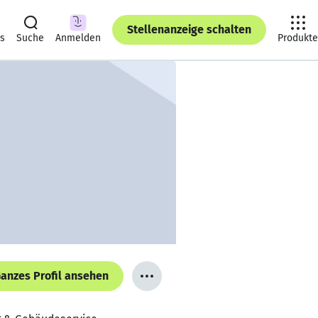
Stellenanzeige schalten
ts
Suche
Anmelden
Produkte
anzes Profil ansehen