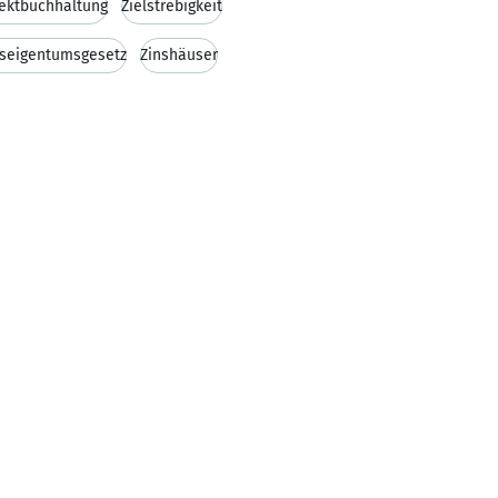
ektbuchhaltung
Zielstrebigkeit
seigentumsgesetz
Zinshäuser