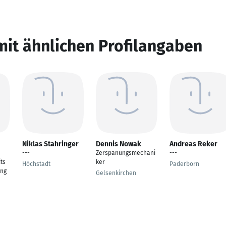
mit ähnlichen Profilangaben
Niklas Stahringer
Dennis Nowak
Andreas Reker
---
Zerspanungsmechani
---
its
ker
Höchstadt
Paderborn
ung
Gelsenkirchen