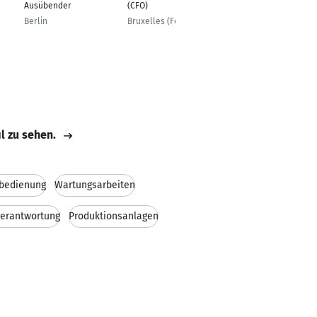
Ausübender
(CFO)
und CMS
Berlin
Bruxelles (Forest)
Darmstadt
il zu sehen.
bedienung
Wartungsarbeiten
verantwortung
Produktionsanlagen