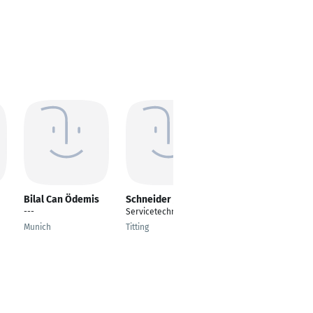
Bilal Can Ödemis
Schneider Josef
Evgheni Mendelev
---
Servicetechniker
Zerspanungsmechani
ker
Munich
Titting
Garching bei München