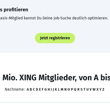
s profitieren
asis-Mitglied kannst Du Deine Job-Suche deutlich optimieren.
Jetzt registrieren
 Mio. XING Mitglieder, von A bi
Nachname:
A
B
C
D
E
F
G
H
I
J
K
L
M
N
O
P
Q
R
S
T
U
V
W
X
Y
Z