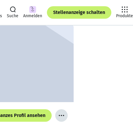
Stellenanzeige schalten
ts
Suche
Anmelden
Produkte
anzes Profil ansehen