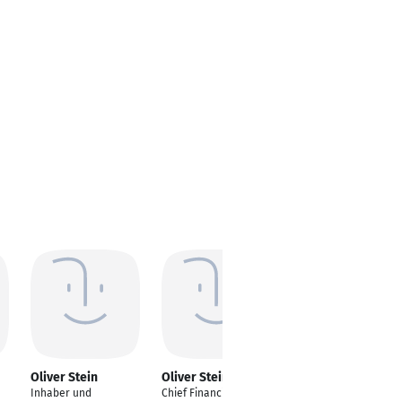
Oliver Stein
Oliver Stein
Oliver Stein
Inhaber und
Chief Financial Officer
Schulung Webdesign