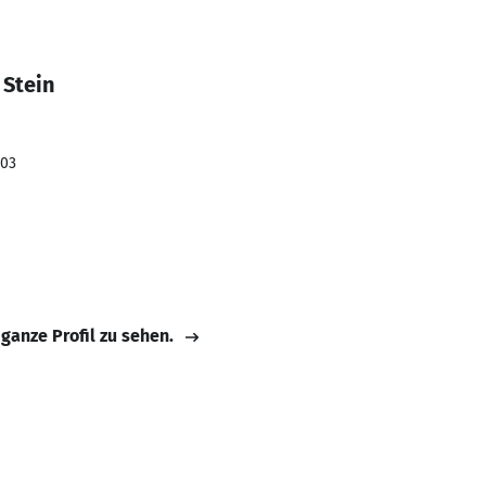
 Stein
003
 ganze Profil zu sehen.