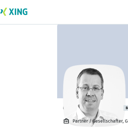
Oliver Strileckyj
B
Partner / Gesellschafter,