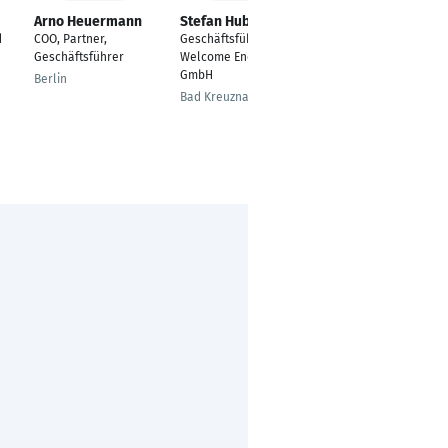
Arno Heuermann
Stefan Huber
Michael
Kreiselmeyer
d
COO, Partner,
Geschäftsführer
Gesellschafter/Gesch
Geschäftsführer
Welcome Energy
äftsführer
GmbH
Berlin
Ansbach
Bad Kreuznach