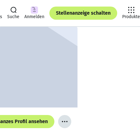
Stellenanzeige schalten
ts
Suche
Anmelden
Produkte
anzes Profil ansehen