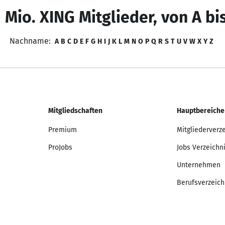
 Mio. XING Mitglieder, von A bi
Nachname:
A
B
C
D
E
F
G
H
I
J
K
L
M
N
O
P
Q
R
S
T
U
V
W
X
Y
Z
Mitgliedschaften
Hauptbereiche
Premium
Mitgliederverz
ProJobs
Jobs Verzeichn
Unternehmen
Berufsverzeich