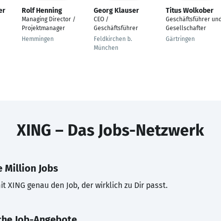
er
Rolf Henning
Georg Klauser
Titus Wolkober
Managing Director /
CEO /
Geschäftsführer un
Projektmanager
Geschäftsführer
Gesellschafter
Hemmingen
Feldkirchen b.
Gärtringen
München
XING – Das Jobs-Netzwerk
 Million Jobs
t XING genau den Job, der wirklich zu Dir passt.
che Job-Angebote