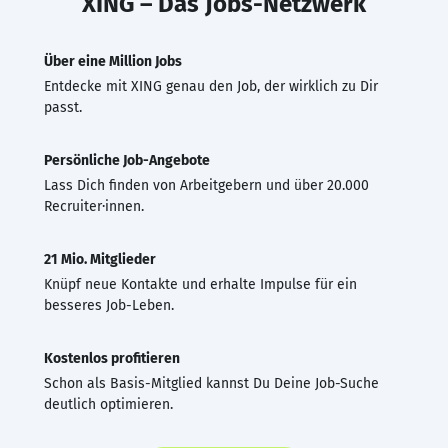
XING – Das Jobs-Netzwerk
Über eine Million Jobs
Entdecke mit XING genau den Job, der wirklich zu Dir
passt.
Persönliche Job-Angebote
Lass Dich finden von Arbeitgebern und über 20.000
Recruiter·innen.
21 Mio. Mitglieder
Knüpf neue Kontakte und erhalte Impulse für ein
besseres Job-Leben.
Kostenlos profitieren
Schon als Basis-Mitglied kannst Du Deine Job-Suche
deutlich optimieren.