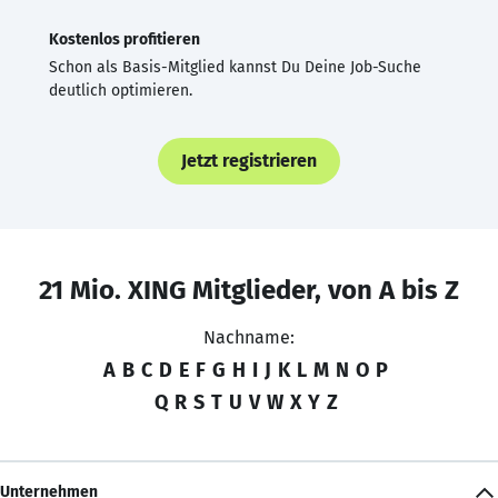
Kostenlos profitieren
Schon als Basis-Mitglied kannst Du Deine Job-Suche
deutlich optimieren.
Jetzt registrieren
21 Mio. XING Mitglieder, von A bis Z
Nachname:
A
B
C
D
E
F
G
H
I
J
K
L
M
N
O
P
Q
R
S
T
U
V
W
X
Y
Z
Unternehmen