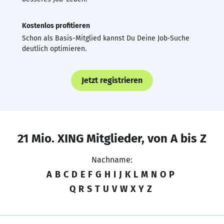
Kostenlos profitieren
Schon als Basis-Mitglied kannst Du Deine Job-Suche
deutlich optimieren.
Jetzt registrieren
21 Mio. XING Mitglieder, von A bis Z
Nachname:
A
B
C
D
E
F
G
H
I
J
K
L
M
N
O
P
Q
R
S
T
U
V
W
X
Y
Z