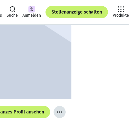
Stellenanzeige schalten
ts
Suche
Anmelden
Produkte
anzes Profil ansehen