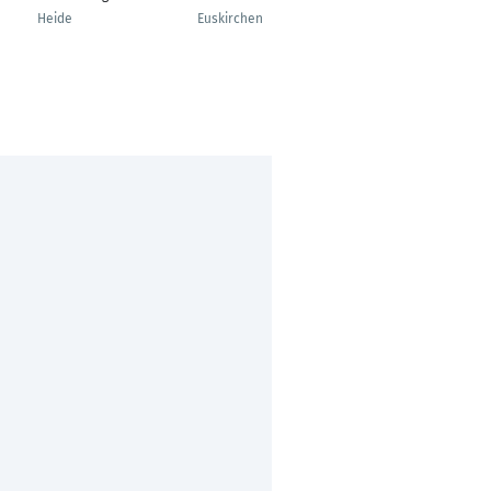
Dolmetscher
Heide
Euskirchen
München