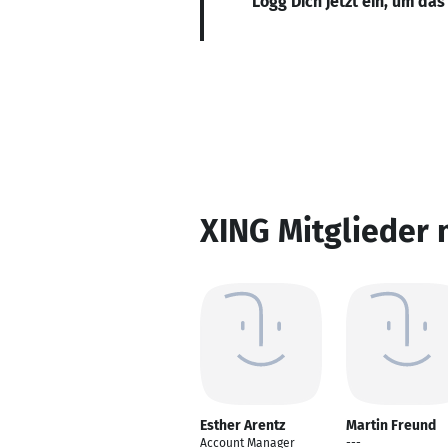
Logg Dich jetzt ein, um das
XING Mitglieder 
Esther Arentz
Martin Freund
Account Manager
---