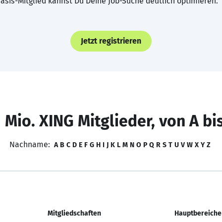
asis-Mitglied kannst Du Deine Job-Suche deutlich optimieren.
Jetzt registrieren
 Mio. XING Mitglieder, von A bi
Nachname:
A
B
C
D
E
F
G
H
I
J
K
L
M
N
O
P
Q
R
S
T
U
V
W
X
Y
Z
Mitgliedschaften
Hauptbereiche