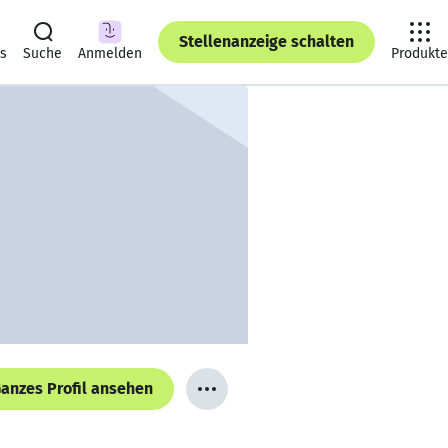
Stellenanzeige schalten
ts
Suche
Anmelden
Produkte
anzes Profil ansehen