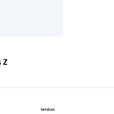
s Z
Services