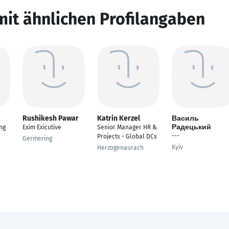
mit ähnlichen Profilangaben
Rushikesh Pawar
Katrin Kerzel
Василь
Радецький
ng
Exim Exicutive
Senior Manager HR &
---
Projects - Global DCs
Germering
Kyiv
Herzogenaurach