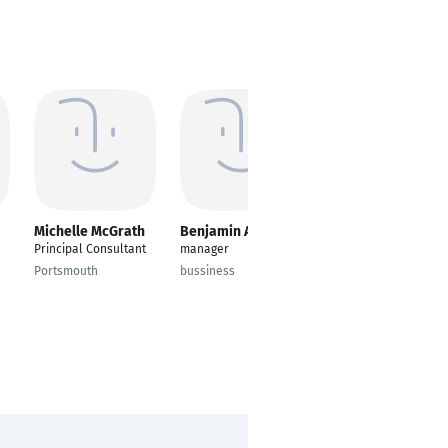
Michelle McGrath
Benjamin Aderko
Darren Comben
Principal Consultant
manager
Business
Development
Portsmouth
bussiness
Executive
Washington