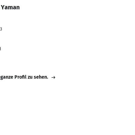
n Yaman
23
d
 ganze Profil zu sehen.