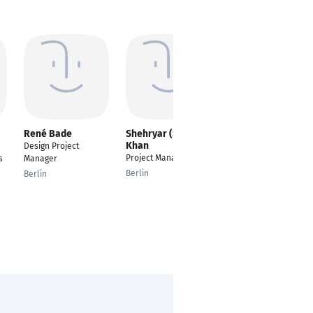
René Bade
Shehryar (Sherry)
Robin Lobmeier
Khan
Design Project
Senior Project &
Project Manager
s
Manager
Process Manager
Berlin
Berlin
Berlin