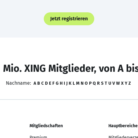
Jetzt registrieren
 Mio. XING Mitglieder, von A bi
Nachname:
A
B
C
D
E
F
G
H
I
J
K
L
M
N
O
P
Q
R
S
T
U
V
W
X
Y
Z
Mitgliedschaften
Hauptbereiche
Premium
Mitgliederverz