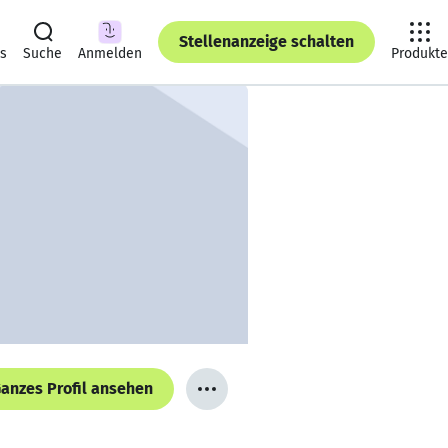
Stellenanzeige schalten
ts
Suche
Anmelden
Produkte
anzes Profil ansehen