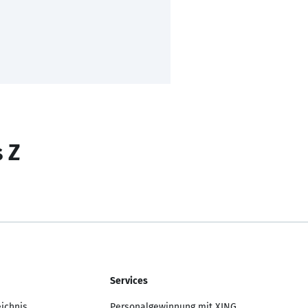
s Z
Services
eichnis
Personalgewinnung mit XING