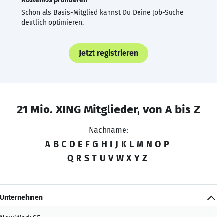
Kostenlos profitieren
Schon als Basis-Mitglied kannst Du Deine Job-Suche
deutlich optimieren.
Jetzt registrieren
21 Mio. XING Mitglieder, von A bis Z
Nachname:
A
B
C
D
E
F
G
H
I
J
K
L
M
N
O
P
Q
R
S
T
U
V
W
X
Y
Z
Unternehmen