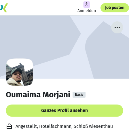
Job posten
Anmelden
Oumaima Morjani
Basis
Ganzes Profil ansehen
Angestellt, Hotelfachmann, Schloß wiesenthau