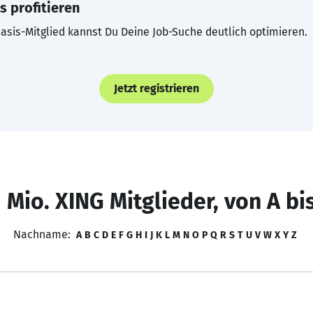
s profitieren
asis-Mitglied kannst Du Deine Job-Suche deutlich optimieren.
Jetzt registrieren
 Mio. XING Mitglieder, von A bi
Nachname:
A
B
C
D
E
F
G
H
I
J
K
L
M
N
O
P
Q
R
S
T
U
V
W
X
Y
Z