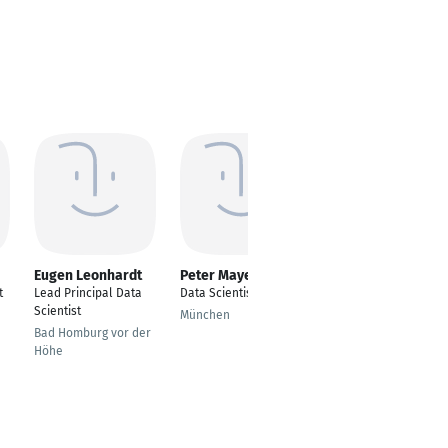
Eugen Leonhardt
Peter Mayer
Maximilian
Buchner
t
Lead Principal Data
Data Scientist
Group Principal Data
Scientist
München
Scientist
Bad Homburg vor der
Landshut
Höhe