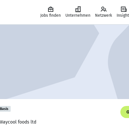
Jobs finden
Unternehmen
Netzwerk
Insigh
Basis
G
 Waycool foods ltd