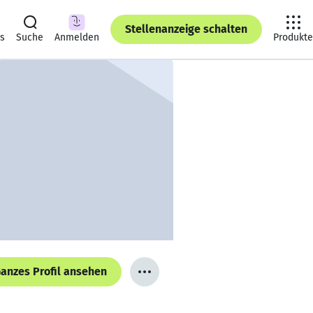
Stellenanzeige schalten
ts
Suche
Anmelden
Produkte
anzes Profil ansehen