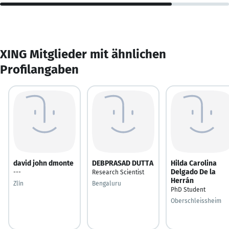
XING Mitglieder mit ähnlichen
Profilangaben
david john dmonte
DEBPRASAD DUTTA
Hilda Carolina
Delgado De la
---
Research Scientist
Herrán
Zlín
Bengaluru
PhD Student
Oberschleissheim