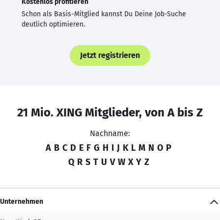
Kostenlos profitieren
Schon als Basis-Mitglied kannst Du Deine Job-Suche
deutlich optimieren.
Jetzt registrieren
21 Mio. XING Mitglieder, von A bis Z
Nachname:
A
B
C
D
E
F
G
H
I
J
K
L
M
N
O
P
Q
R
S
T
U
V
W
X
Y
Z
Unternehmen