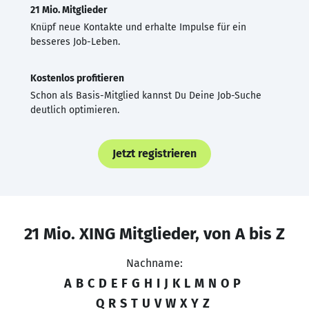
21 Mio. Mitglieder
Knüpf neue Kontakte und erhalte Impulse für ein
besseres Job-Leben.
Kostenlos profitieren
Schon als Basis-Mitglied kannst Du Deine Job-Suche
deutlich optimieren.
Jetzt registrieren
21 Mio. XING Mitglieder, von A bis Z
Nachname:
A
B
C
D
E
F
G
H
I
J
K
L
M
N
O
P
Q
R
S
T
U
V
W
X
Y
Z