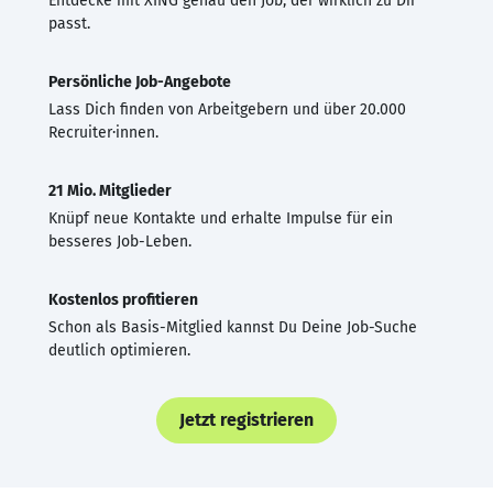
Entdecke mit XING genau den Job, der wirklich zu Dir
passt.
Persönliche Job-Angebote
Lass Dich finden von Arbeitgebern und über 20.000
Recruiter·innen.
21 Mio. Mitglieder
Knüpf neue Kontakte und erhalte Impulse für ein
besseres Job-Leben.
Kostenlos profitieren
Schon als Basis-Mitglied kannst Du Deine Job-Suche
deutlich optimieren.
Jetzt registrieren