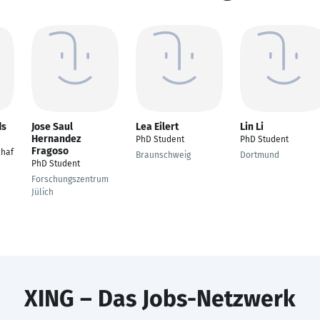
ds
Jose Saul
Lea Eilert
Lin Li
Hernandez
PhD Student
PhD Student
Fragoso
chaf
Braunschweig
Dortmund
PhD Student
Forschungszentrum
Jülich
XING – Das Jobs-Netzwerk