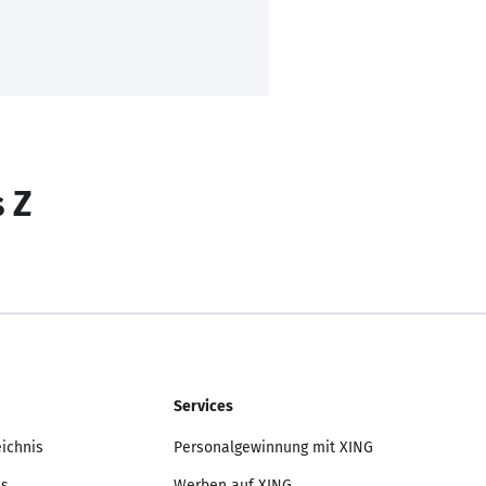
s Z
Services
eichnis
Personalgewinnung mit XING
is
Werben auf XING