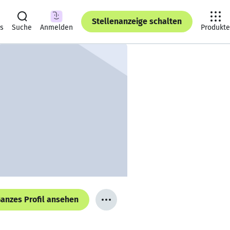
Stellenanzeige schalten
ts
Suche
Anmelden
Produkte
anzes Profil ansehen