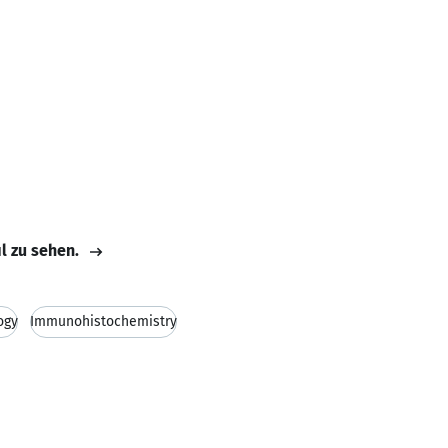
il zu sehen.
ogy
Immunohistochemistry