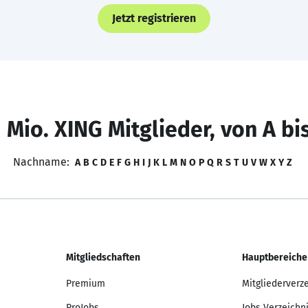
Jetzt registrieren
 Mio. XING Mitglieder, von A bi
Nachname:
A
B
C
D
E
F
G
H
I
J
K
L
M
N
O
P
Q
R
S
T
U
V
W
X
Y
Z
Mitgliedschaften
Hauptbereiche
Premium
Mitgliederverz
ProJobs
Jobs Verzeichn