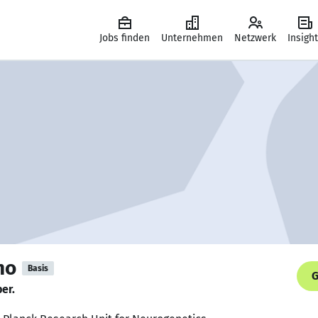
Jobs finden
Unternehmen
Netzwerk
Insigh
no
Basis
G
er.