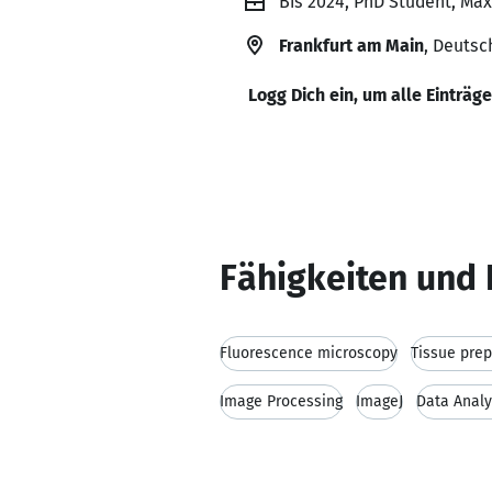
Bis 2024, PhD Student, Max
Frankfurt am Main
, Deutsc
Logg Dich ein, um alle Einträg
Fähigkeiten und 
Fluorescence microscopy
Tissue prep
Image Processing
ImageJ
Data Analy