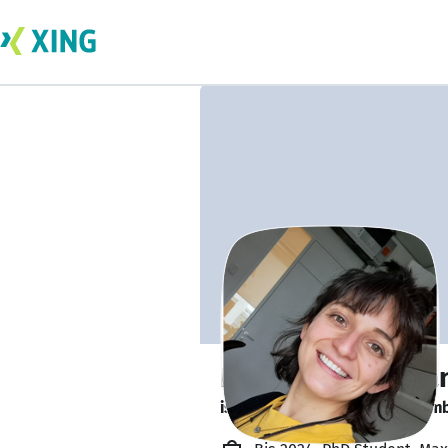
Dr. Paola Segovia
is looking for a new team memb