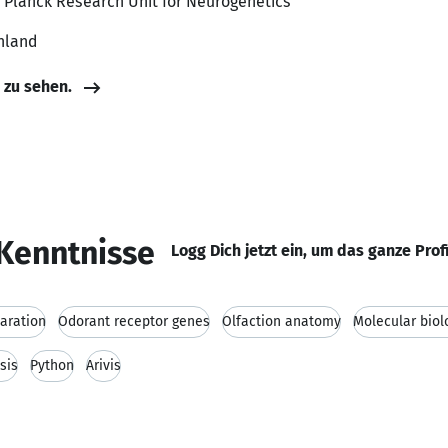
 Planck Research Unit for Neurogenetics
hland
e zu sehen.
Kenntnisse
Logg Dich jetzt ein, um das ganze Prof
aration
Odorant receptor genes
Olfaction anatomy
Molecular biol
sis
Python
Arivis