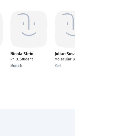
Nicola Stein
Julian Susat
Pavan Kumar
Kaushik
Ph.D. Student
Molecular Biology
PhD Student
Munich
Kiel
Konstanz