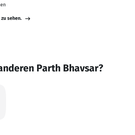
ten
e zu sehen.
 anderen Parth Bhavsar?