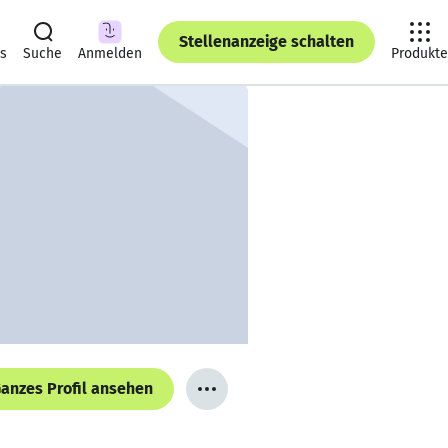
Stellenanzeige schalten
ts
Suche
Anmelden
Produkte
anzes Profil ansehen