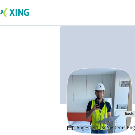
Parth Bhavsar
Basis
Angestellt, Sr Systems En