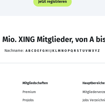
Jetzt registrieren
 Mio. XING Mitglieder, von A bi
Nachname:
A
B
C
D
E
F
G
H
I
J
K
L
M
N
O
P
Q
R
S
T
U
V
W
X
Y
Z
Mitgliedschaften
Hauptbereiche
Premium
Mitgliederverz
ProJobs
Jobs Verzeichn