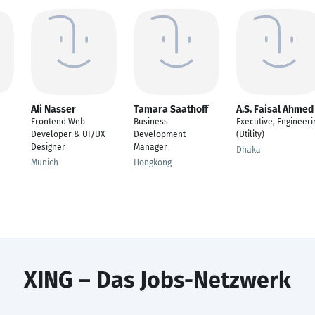
Ali Nasser
Tamara Saathoff
A.S. Faisal Ahmed
Frontend Web
Business
Executive, Engineeri
Developer & UI/UX
Development
(Utility)
Designer
Manager
Dhaka
Munich
Hongkong
XING – Das Jobs-Netzwerk