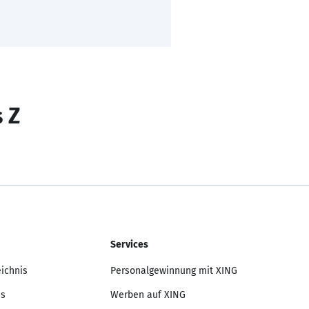
s Z
Services
eichnis
Personalgewinnung mit XING
is
Werben auf XING