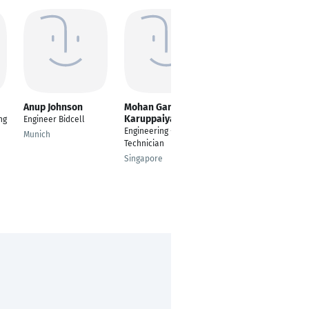
Anup Johnson
Mohan Gandhi
Shahrukh Akhter
Karuppaiya
ng
Engineer Bidcell
---
Engineering -
Munich
Bihar
Technician
Singapore