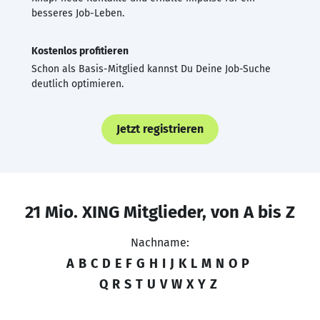
besseres Job-Leben.
Kostenlos profitieren
Schon als Basis-Mitglied kannst Du Deine Job-Suche
deutlich optimieren.
Jetzt registrieren
21 Mio. XING Mitglieder, von A bis Z
Nachname:
A
B
C
D
E
F
G
H
I
J
K
L
M
N
O
P
Q
R
S
T
U
V
W
X
Y
Z