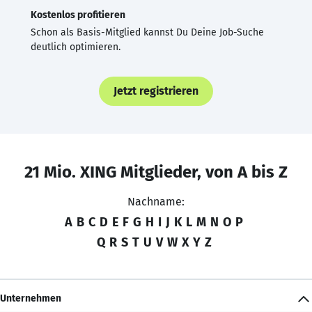
Kostenlos profitieren
Schon als Basis-Mitglied kannst Du Deine Job-Suche
deutlich optimieren.
Jetzt registrieren
21 Mio. XING Mitglieder, von A bis Z
Nachname:
A
B
C
D
E
F
G
H
I
J
K
L
M
N
O
P
Q
R
S
T
U
V
W
X
Y
Z
Unternehmen