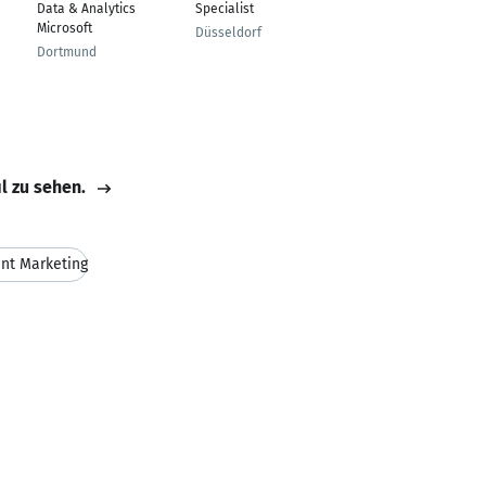
Data & Analytics
Specialist
Ringeltaube Frankfurt
Microsoft
Düsseldorf
Frankfurt
Dortmund
il zu sehen.
nt Marketing