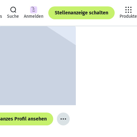
Stellenanzeige schalten
ts
Suche
Anmelden
Produkte
anzes Profil ansehen