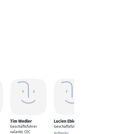
Tim Wedler
Lucien Eble
Torsten Münich
Geschäftsführer
Geschäftsführer
Geschäftsführer und
valantic CEC
Inhaber
Hofweier