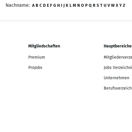
Nachname:
A
B
C
D
E
F
G
H
I
J
K
L
M
N
O
P
Q
R
S
T
U
V
W
X
Y
Z
Mitgliedschaften
Hauptbereiche
Premium
Mitgliederverz
ProJobs
Jobs Verzeichn
Unternehmen
Berufsverzeich