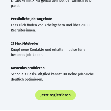
Entdecke mit XING genau den Job, der wirklich zu Dir
passt.
Persönliche Job-Angebote
Lass Dich finden von Arbeitgebern und über 20.000
Recruiter·innen.
21 Mio. Mitglieder
Knüpf neue Kontakte und erhalte Impulse für ein
besseres Job-Leben.
Kostenlos profitieren
Schon als Basis-Mitglied kannst Du Deine Job-Suche
deutlich optimieren.
Jetzt registrieren