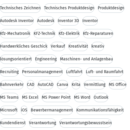
Technisches Zeichnen
Technisches Produktdesign
Produktdesign
Autodesk Inventor
Autodesk
Inventor 3D
Inventor
Kfz-Mechatronik
KFZ-Technik
Kfz-Elektrik
Kfz-Reparaturen
Handwerkliches Geschick
Verkauf
Kreativität
kreativ
lösungsorientiert
Engineering
Maschinen- und Anlagenbau
Recruiting
Personalmanagement
Luftfahrt
Luft- und Raumfahrt
Bahnverkehr
CAD
AutoCAD
Canva
Krita
Vermittlung
MS Office
MS Teams
MS Excel
MS Power Point
MS Word
Outlook
Microsoft
iOS
Bewerbermanagement
Kommunikationsfähigkeit
Kundendienst
Verantwortung
Verantwortungsbewusstsein