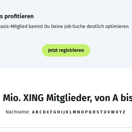
s profitieren
asis-Mitglied kannst Du Deine Job-Suche deutlich optimieren.
Jetzt registrieren
 Mio. XING Mitglieder, von A bi
Nachname:
A
B
C
D
E
F
G
H
I
J
K
L
M
N
O
P
Q
R
S
T
U
V
W
X
Y
Z