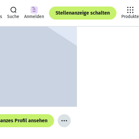
Stellenanzeige schalten
ts
Suche
Anmelden
Produkte
anzes Profil ansehen