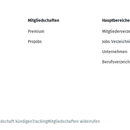
Mitgliedschaften
Hauptbereiche
Premium
Mitgliederverz
ProJobs
Jobs Verzeichn
Unternehmen
Berufsverzeich
edschaft kündigen
Tracking
Mitgliedschaften widerrufen