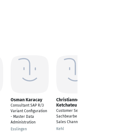
Osman Karacay
Christianne
Tobias P. Eser
Ketchateu
Consultant SAP R/3
Sozialkraft
Customer Service
Variant Configuration
Fehmarn
Sachbearbeiter -
- Master Data
Sales Channels
Administration
Kehl
Esslingen