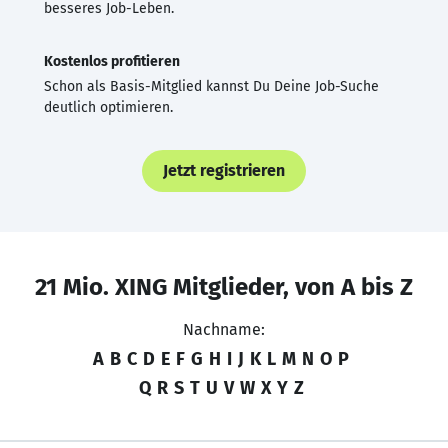
besseres Job-Leben.
Kostenlos profitieren
Schon als Basis-Mitglied kannst Du Deine Job-Suche
deutlich optimieren.
Jetzt registrieren
21 Mio. XING Mitglieder, von A bis Z
Nachname:
A
B
C
D
E
F
G
H
I
J
K
L
M
N
O
P
Q
R
S
T
U
V
W
X
Y
Z