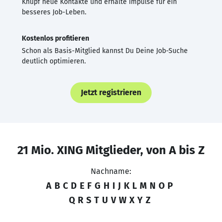
Knüpf neue Kontakte und erhalte Impulse für ein
besseres Job-Leben.
Kostenlos profitieren
Schon als Basis-Mitglied kannst Du Deine Job-Suche
deutlich optimieren.
Jetzt registrieren
21 Mio. XING Mitglieder, von A bis Z
Nachname:
A
B
C
D
E
F
G
H
I
J
K
L
M
N
O
P
Q
R
S
T
U
V
W
X
Y
Z