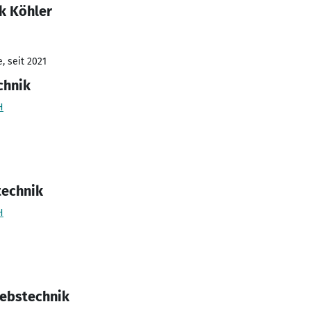
k Köhler
, seit 2021
chnik
H
technik
H
iebstechnik