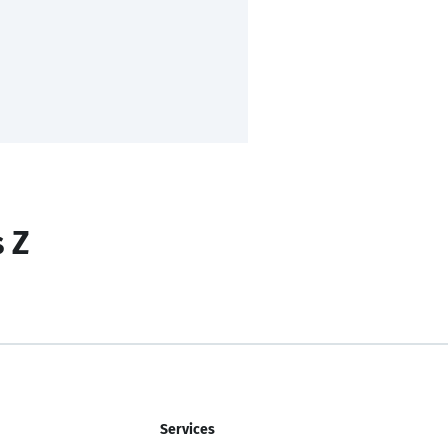
s Z
Services