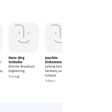
Hans-Jörg
Joachim
Rene de Raaf
Schieder
Einkammerer MSc.
ür
Leiter IT Infrastruktur
Director Broadcast
Leitung Sales Area
& Digitalisierung
Engineering
Germany und Branch
nt
Untereisesheim
Schweiz
Planegg
Triftern