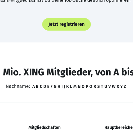
asis-Mitglied kannst Du Deine Job-Suche deutlich optimieren.
Jetzt registrieren
 Mio. XING Mitglieder, von A bi
Nachname:
A
B
C
D
E
F
G
H
I
J
K
L
M
N
O
P
Q
R
S
T
U
V
W
X
Y
Z
Mitgliedschaften
Hauptbereiche