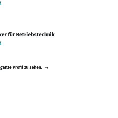
H
ker für Betriebstechnik
H
 ganze Profil zu sehen.