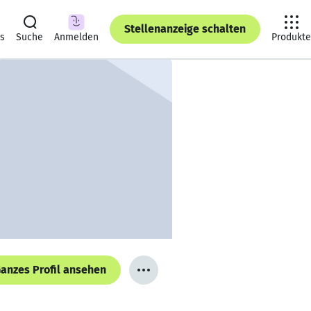
Stellenanzeige schalten
ts
Suche
Anmelden
Produkte
anzes Profil ansehen