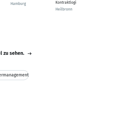
Kontraktlogistik
betriebliche
Hamburg
Altersversorgung
Heilbronn
Kaiserslautern
il zu sehen.
ermanagement