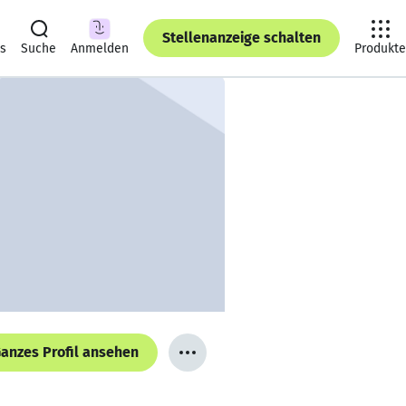
Stellenanzeige schalten
ts
Suche
Anmelden
Produkte
anzes Profil ansehen