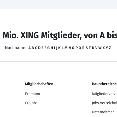
 Mio. XING Mitglieder, von A bi
Nachname:
A
B
C
D
E
F
G
H
I
J
K
L
M
N
O
P
Q
R
S
T
U
V
W
X
Y
Z
Mitgliedschaften
Hauptbereiche
Premium
Mitgliederverz
ProJobs
Jobs Verzeichn
Unternehmen