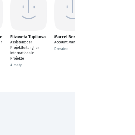
ne
Elizaveta Tupikova
Marcel Berndt
Stefan Kösch
er
Assistenz der
Account Manager
Leiter Normen und
Projektleitung für
Zertifizierungen
Dresden
internationale
Frankfurt am Main
Projekte
Almaty