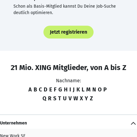
Schon als Basis-Mitglied kannst Du Deine Job-Suche
deutlich optimieren.
Jetzt registrieren
21 Mio. XING Mitglieder, von A bis Z
Nachname:
A
B
C
D
E
F
G
H
I
J
K
L
M
N
O
P
Q
R
S
T
U
V
W
X
Y
Z
Unternehmen
New Work SE