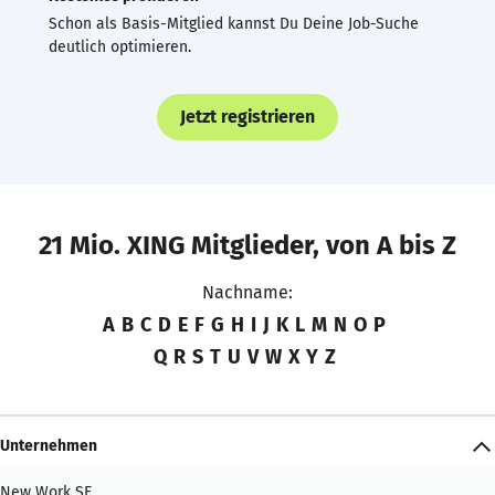
Schon als Basis-Mitglied kannst Du Deine Job-Suche
deutlich optimieren.
Jetzt registrieren
21 Mio. XING Mitglieder, von A bis Z
Nachname:
A
B
C
D
E
F
G
H
I
J
K
L
M
N
O
P
Q
R
S
T
U
V
W
X
Y
Z
Unternehmen
New Work SE