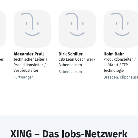
Alexander Prall
Dirk Schüler
Holm Bahr
er
Technischer Leiter /
CBS Lean Coach Werk
Produktionsleiter /
Produktionsleiter /
Babenhausen
Luftfahrt / TFP-
Vertriebsleiter
Technologie
Babenhausen
Furtwangen
Dresden/Klipphaus
XING – Das Jobs-Netzwerk