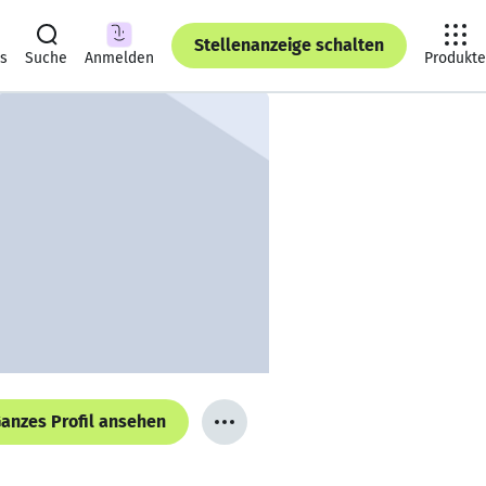
Stellenanzeige schalten
ts
Suche
Anmelden
Produkte
anzes Profil ansehen