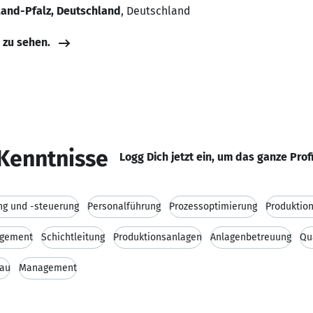
nland-Pfalz, Deutschland
, Deutschland
e zu sehen.
Kenntnisse
Logg Dich jetzt ein, um das ganze Prof
ng und -steuerung
Personalführung
Prozessoptimierung
Produktio
agement
Schichtleitung
Produktionsanlagen
Anlagenbetreuung
Qu
au
Management