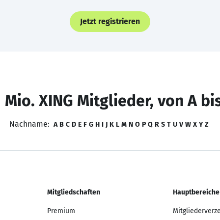
Jetzt registrieren
 Mio. XING Mitglieder, von A bi
Nachname:
A
B
C
D
E
F
G
H
I
J
K
L
M
N
O
P
Q
R
S
T
U
V
W
X
Y
Z
Mitgliedschaften
Hauptbereiche
Premium
Mitgliederverz