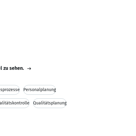
il zu sehen.
nsprozesse
Personalplanung
alitätskontrolle
Qualitätsplanung