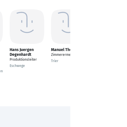
Hans Juergen
Manuel Theis
Mark Scholtz
Degenhardt
Zimmerermeister
Mitarbeiter im
Produktionsleiter
Künstlerischen
Trier
Betriebsbüro
Eschwege
en
Dortmund