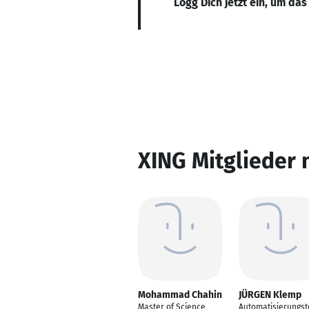
Logg Dich jetzt ein, um das
XING Mitglieder 
Mohammad Chahin
JÜRGEN Klemp
Master of Science
Automatisierungst