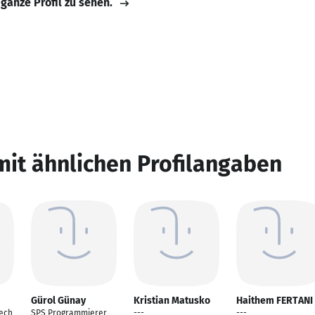
 ganze Profil zu sehen.
mit ähnlichen Profilangaben
Gürol Günay
Kristian Matusko
Haithem FERTANI
ech
SPS Programmierer
---
---