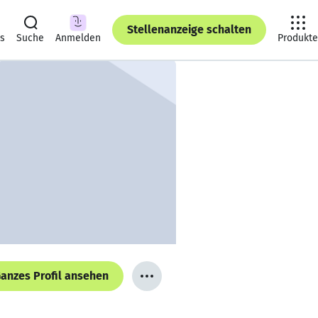
Stellenanzeige schalten
ts
Suche
Anmelden
Produkte
anzes Profil ansehen