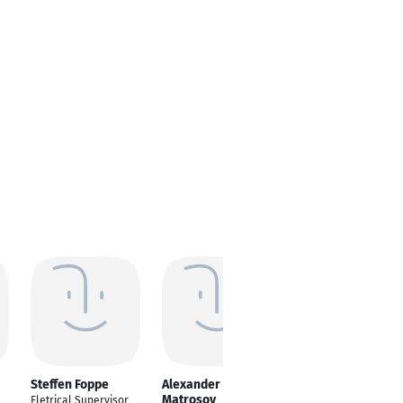
Steffen Foppe
Alexander
Kristin Friedrich
Matrosov
Eletrical Supervisor
Software /