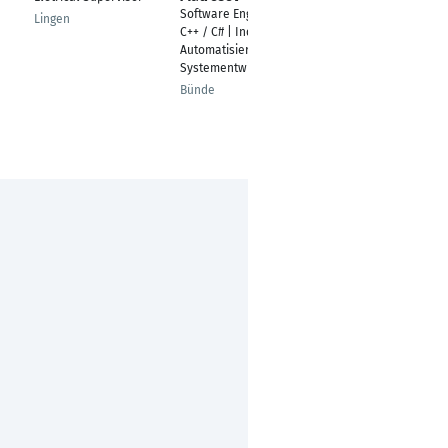
Software Engineer
Comissioning
Lingen
C++ / C# | Industrielle
Engineer Automation
Automatisierung und
Bremen
Systementwicklung
Bünde