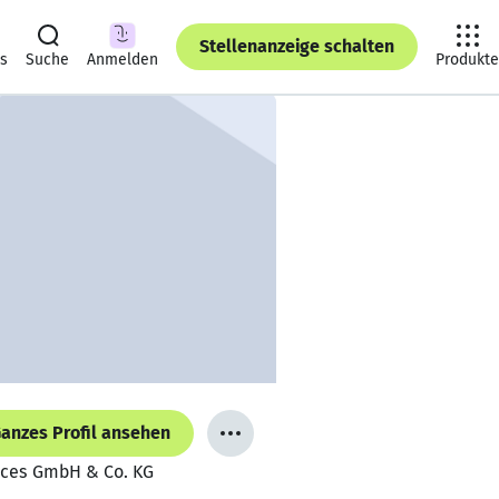
Stellenanzeige schalten
ts
Suche
Anmelden
Produkte
anzes Profil ansehen
vices GmbH & Co. KG