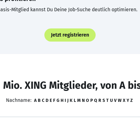
asis-Mitglied kannst Du Deine Job-Suche deutlich optimieren.
Jetzt registrieren
 Mio. XING Mitglieder, von A bi
Nachname:
A
B
C
D
E
F
G
H
I
J
K
L
M
N
O
P
Q
R
S
T
U
V
W
X
Y
Z