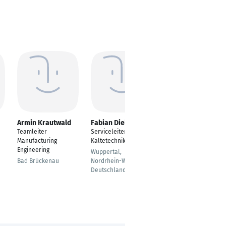
Armin Krautwald
Fabian Diehl
Andy Schwartz
Teamleiter
Serviceleiter
Leiter Instandhaltung
Manufacturing
Kältetechnik
Wismar
Engineering
Wuppertal,
Bad Brückenau
Nordrhein-Westfalen,
Deutschland