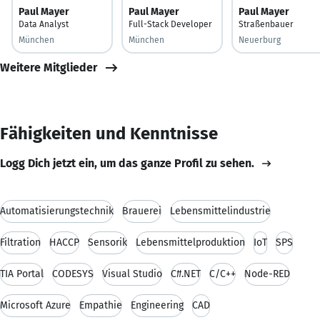
Paul Mayer
Paul Mayer
Paul Mayer
Data Analyst
Full-Stack Developer
Straßenbauer
München
München
Neuerburg
Weitere Mitglieder
Fähigkeiten und Kenntnisse
Logg Dich jetzt ein, um das ganze Profil zu sehen.
Automatisierungstechnik
Brauerei
Lebensmittelindustrie
Filtration
HACCP
Sensorik
Lebensmittelproduktion
IoT
SPS
TIA Portal
CODESYS
Visual Studio
C#.NET
C/C++
Node-RED
Microsoft Azure
Empathie
Engineering
CAD