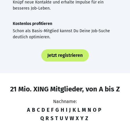
Knüpf neue Kontakte und erhalte Impulse für ein
besseres Job-Leben.
Kostenlos profitieren
Schon als Basis-Mitglied kannst Du Deine Job-Suche
deutlich optimieren.
Jetzt registrieren
21 Mio. XING Mitglieder, von A bis Z
Nachname:
A
B
C
D
E
F
G
H
I
J
K
L
M
N
O
P
Q
R
S
T
U
V
W
X
Y
Z