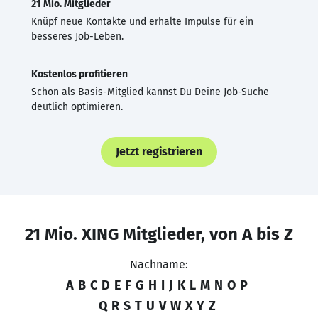
21 Mio. Mitglieder
Knüpf neue Kontakte und erhalte Impulse für ein
besseres Job-Leben.
Kostenlos profitieren
Schon als Basis-Mitglied kannst Du Deine Job-Suche
deutlich optimieren.
Jetzt registrieren
21 Mio. XING Mitglieder, von A bis Z
Nachname:
A
B
C
D
E
F
G
H
I
J
K
L
M
N
O
P
Q
R
S
T
U
V
W
X
Y
Z