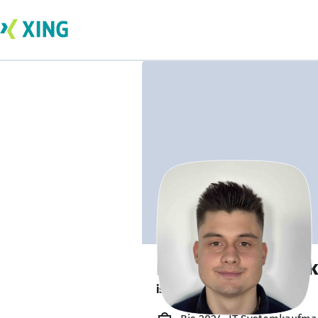
Pavel Cherpeliysk
ist offen für Projekte. 🔎