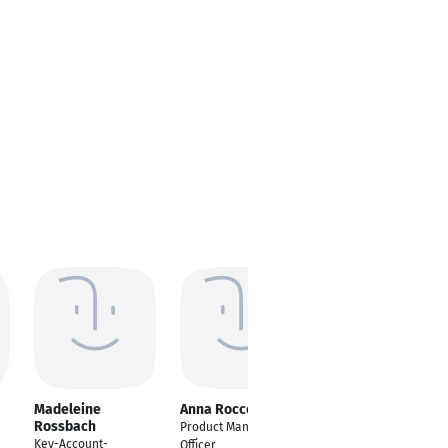
Madeleine
Anna Roccotelli
Sakin Simsek
Rossbach
Product Management
Expert Client Delivery
Key-Account-
Officer
SD