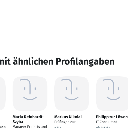
mit ähnlichen Profilangaben
Maria Reinhardt-
Markus Nikolai
Philipp zur Löwen
Szyba
Prüfingenieur
IT Consultant
Manager Projects and
men