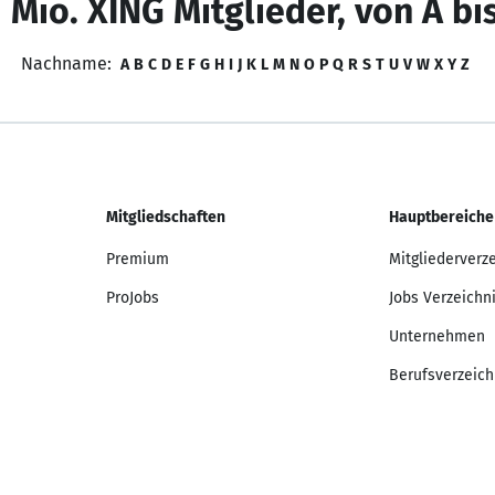
 Mio. XING Mitglieder, von A bi
Nachname:
A
B
C
D
E
F
G
H
I
J
K
L
M
N
O
P
Q
R
S
T
U
V
W
X
Y
Z
Mitgliedschaften
Hauptbereiche
Premium
Mitgliederverz
ProJobs
Jobs Verzeichn
Unternehmen
Berufsverzeich