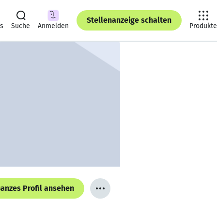
Stellenanzeige schalten
ts
Suche
Anmelden
Produkte
anzes Profil ansehen