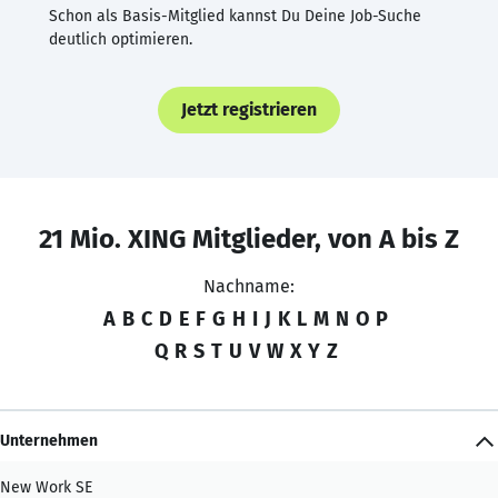
Schon als Basis-Mitglied kannst Du Deine Job-Suche
deutlich optimieren.
Jetzt registrieren
21 Mio. XING Mitglieder, von A bis Z
Nachname:
A
B
C
D
E
F
G
H
I
J
K
L
M
N
O
P
Q
R
S
T
U
V
W
X
Y
Z
Unternehmen
New Work SE