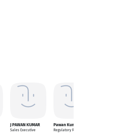
J PAWAN KUMAR
Pawan Kumar
Pawan Kumar
Sales Executive
Regulatory Reporting
Sales accounting, Sr.