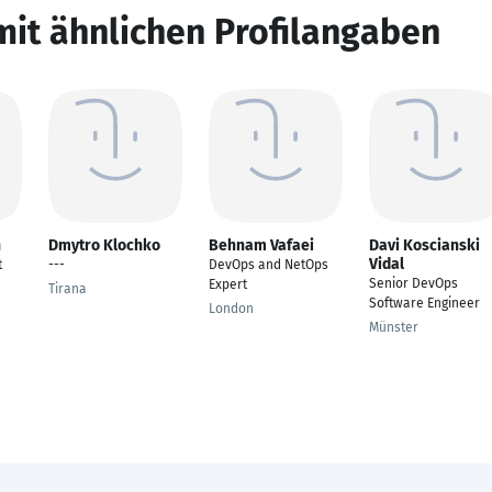
mit ähnlichen Profilangaben
n
Dmytro Klochko
Behnam Vafaei
Davi Koscianski
Vidal
t
---
DevOps and NetOps
Senior DevOps
Expert
Tirana
Software Engineer
London
Münster