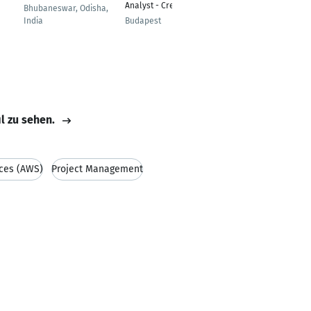
Analyst - Credit Risk
Commercial
Bhubaneswar, Odisha,
India
Budapest
Chandīgarh
il zu sehen.
ces (AWS)
Project Management