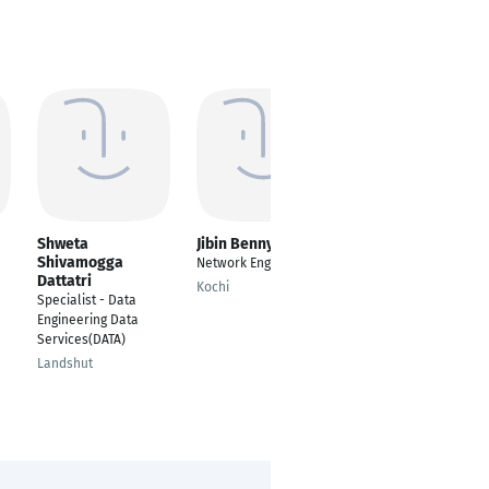
Shweta
Jibin Benny
RAGU RAMAN
Shivamogga
Network Engineer
---
Dattatri
Kochi
Chennai
Specialist - Data
Engineering Data
Services(DATA)
Landshut