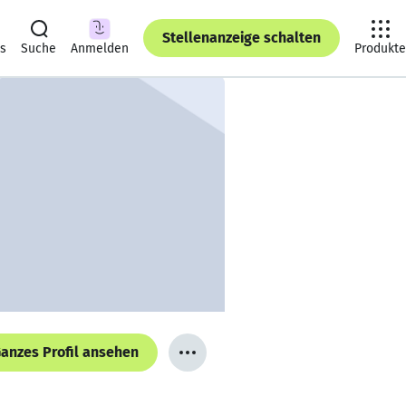
Stellenanzeige schalten
ts
Suche
Anmelden
Produkte
anzes Profil ansehen