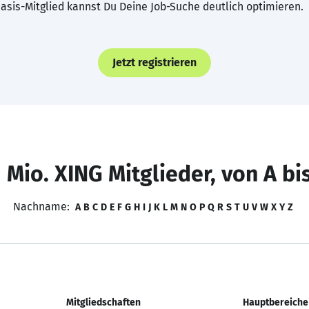
asis-Mitglied kannst Du Deine Job-Suche deutlich optimieren.
Jetzt registrieren
 Mio. XING Mitglieder, von A bi
Nachname:
A
B
C
D
E
F
G
H
I
J
K
L
M
N
O
P
Q
R
S
T
U
V
W
X
Y
Z
Mitgliedschaften
Hauptbereiche