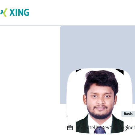
Pawan Kumar
Basis
Angestellt, DevOps Engineer