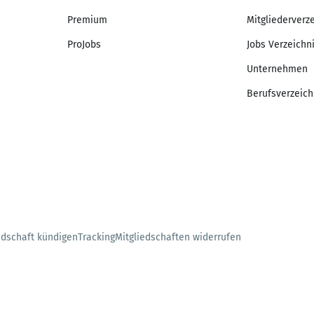
Premium
Mitgliederverz
ProJobs
Jobs Verzeichn
Unternehmen
Berufsverzeich
edschaft kündigen
Tracking
Mitgliedschaften widerrufen