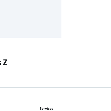
s Z
Services