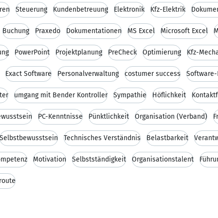
ren
Steuerung
Kundenbetreuung
Elektronik
Kfz-Elektrik
Dokumen
Buchung
Praxedo
Dokumentationen
MS Excel
Microsoft Excel
M
ung
PowerPoint
Projektplanung
PreCheck
Optimierung
Kfz-Mecha
Exact Software
Personalverwaltung
costumer success
Software-
ter
umgang mit Bender Kontroller
Sympathie
Höflichkeit
Kontaktf
ewusstsein
PC-Kenntnisse
Pünktlichkeit
Organisation (Verband)
F
Selbstbewusstsein
Technisches Verständnis
Belastbarkeit
Verant
Kompetenz
Motivation
Selbstständigkeit
Organisationstalent
Führu
route