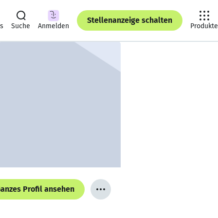
Stellenanzeige schalten
ts
Suche
Anmelden
Produkte
anzes Profil ansehen