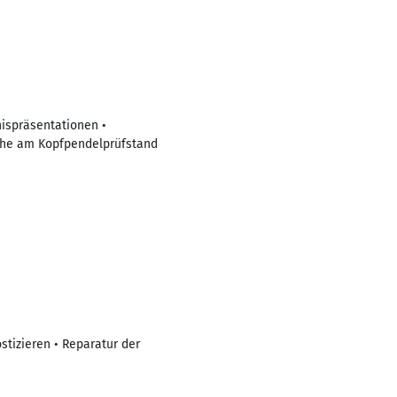
ispräsentationen •
che am Kopfpendelprüfstand
tizieren • Reparatur der