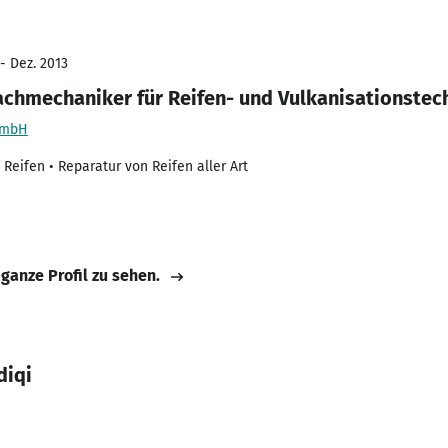
- Dez. 2013
achmechaniker für Reifen- und Vulkanisationstec
GmbH
eifen • Reparatur von Reifen aller Art
 ganze Profil zu sehen.
diqi