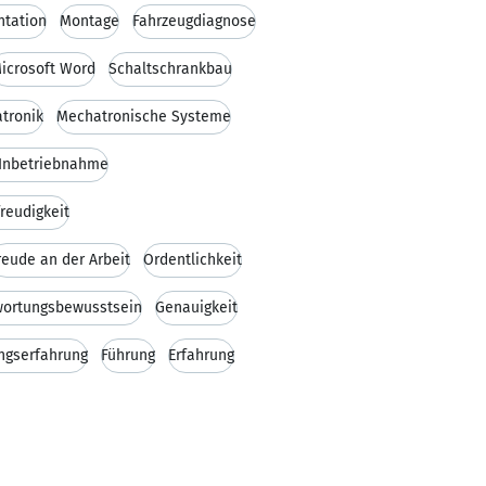
tation
Montage
Fahrzeugdiagnose
icrosoft Word
Schaltschrankbau
tronik
Mechatronische Systeme
Inbetriebnahme
reudigkeit
reude an der Arbeit
Ordentlichkeit
wortungsbewusstsein
Genauigkeit
ngserfahrung
Führung
Erfahrung