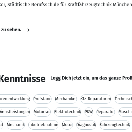
ker, Städtische Berufsschule für Kraftfahrzeugtechnik München
e zu sehen.
Kenntnisse
Logg Dich jetzt ein, um das ganze Prof
orenentwicklung
Prüfstand
Mechaniker
Kfz-Reparaturen
Technisc
Dienstleistungen
Motorrad
Elektrotechnik
PKW
Reparatur
Masch
ät
Mechanik
Inbetriebnahme
Motor
Diagnostik
Fahrzeugtechnik