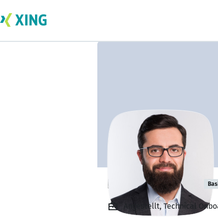
Payman Sediqi
Bas
Angestellt, Technical Onb