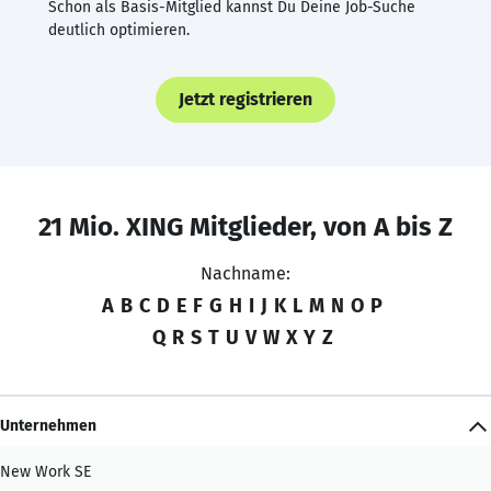
Schon als Basis-Mitglied kannst Du Deine Job-Suche
deutlich optimieren.
Jetzt registrieren
21 Mio. XING Mitglieder, von A bis Z
Nachname:
A
B
C
D
E
F
G
H
I
J
K
L
M
N
O
P
Q
R
S
T
U
V
W
X
Y
Z
Unternehmen
New Work SE