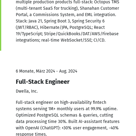
multiple production products full-stack: Octopus TMS
(multi-tenant SaaS for trucking), Shanahan Customer
Portal, a Commissions System, and EML integration.
Stack: Java 21, Spring Boot 3, Spring Security 6
(JWT/RBAC), Hibernate/JPA, PostgreSQL; React
19/TypeScript; Stripe/QuickBooks/DAT/AWS/Firebase
integrations; real-time WebSocket/SSE; CI/CD.
6 Monate, März 2024 - Aug. 2024
Full-Stack Engineer
Dwella, Inc.
Full-stack engineer on high-availability fintech
systems serving 1M+ monthly users at 99.9% uptime.
Optimized PostgreSQL schemas & queries, cutting
data processing time 30%. Built AI-assistant features
with OpenAI (ChatGPT): +30% user engagement, -40%
response times.