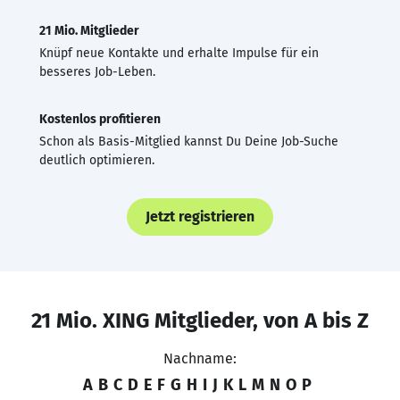
21 Mio. Mitglieder
Knüpf neue Kontakte und erhalte Impulse für ein
besseres Job-Leben.
Kostenlos profitieren
Schon als Basis-Mitglied kannst Du Deine Job-Suche
deutlich optimieren.
Jetzt registrieren
21 Mio. XING Mitglieder, von A bis Z
Nachname:
A
B
C
D
E
F
G
H
I
J
K
L
M
N
O
P