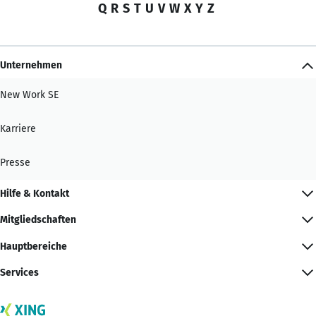
Q
R
S
T
U
V
W
X
Y
Z
Unternehmen
New Work SE
Karriere
Presse
Hilfe & Kontakt
Mitgliedschaften
Hauptbereiche
Services