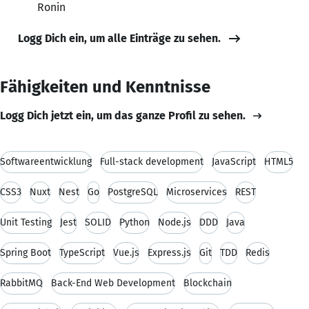
Ronin
Logg Dich ein, um alle Einträge zu sehen.
Fähigkeiten und Kenntnisse
Logg Dich jetzt ein, um das ganze Profil zu sehen.
Softwareentwicklung
Full-stack development
JavaScript
HTML5
CSS3
Nuxt
Nest
Go
PostgreSQL
Microservices
REST
Unit Testing
Jest
SOLID
Python
Node.js
DDD
Java
Spring Boot
TypeScript
Vue.js
Express.js
Git
TDD
Redis
RabbitMQ
Back-End Web Development
Blockchain