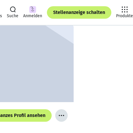
Stellenanzeige schalten
ts
Suche
Anmelden
Produkte
anzes Profil ansehen