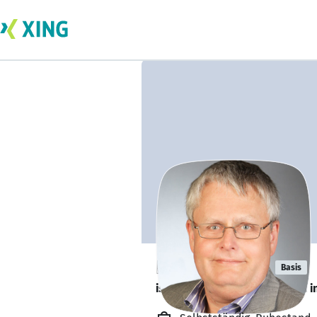
Peter Farwig
Basis
ist zurzeit nicht an Angeboten i