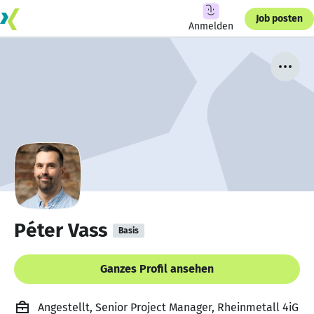
Job posten
Anmelden
Péter Vass
Basis
Ganzes Profil ansehen
Angestellt, Senior Project Manager, Rheinmetall 4iG